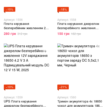
−10%
−18%
Артикул: 1556
Артикул: 1558
Плата керування
Плата керування джерелом
безперебійним живленням 2S
безперебійного живлення
8,4V Підвищувальний модуль
ДБЖ 9V заряджання 18650 4.2
280 грн
150 грн
312 грн
182 грн
DC 12V/15V 24 Вт 1 А,
V 1 А Підвищувальний модуль
Червоний
DC 9V 12W
−10%
−21%
Артикул: 1559
Артикул: 1560
UPS Плата керування
Тримач акумулятора 4x 18650
джерелом безперебійного
чохол для акумуляторів 18650