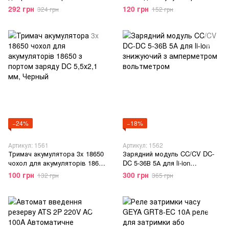
живлення 12V заряджання
з портом заряду DC 5,5х2,1
292 грн
120 грн
324 грн
152 грн
18650 4.2 V 3 А
мм, Черный
Підвищувальний модуль DC 12
V 15 W, 2025
−24%
−18%
Артикул: 1561
Артикул: 1562
Тримач акумулятора 3x 18650
Зарядний модуль CC/CV DC-
чохол для акумуляторів 18650
DC 5-36В 5А для li-ion
з портом заряду DC 5,5х2,1
знижуючий з амперметром
100 грн
300 грн
132 грн
365 грн
мм, Черный
вольтметром