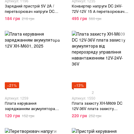
Артикул: 1196
Артикул: 1235
Зарядний пристрій 5V 2A /
Конвертер напруги DC 24V-
перетворювач напруги DC
72V-12V 15 А перетворювач
12V-90V в 5,2V 2A/ з
напруги dc 12V, Бурый
184 грн
495 грн
216 грн
560 грн
утримувачем для телефону,
2025
−21%
−13%
2
Артикул: 1259
Артикул: 1550
Плата керування
Плата захисту XH-M609 DC
заряджанням акумулятора
12V-36V плата захисту
12V XH-M601, 2025
акумулятора від перерозряду
120 грн
220 грн
152 грн
252 грн
управління навантаженням
12V-24V-36V