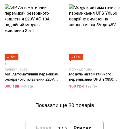
27V 2A
9V 15W, Зелений
−15%
−17%
1
Артикул: 1589
Артикул: 1595
АВР Автоматичний перемикач
Модуль автоматичного
резервного живлення 220V
перемикання UPS YХ850
AC 10А подвійний модуль
аварійне вимкнення живлення
380 грн
160 грн
445 грн
192 грн
живлення 2 в 1
від 5V до 48V
Показати ще 20 товарів
Назад
Вперед
1
з 5