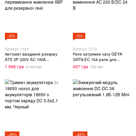
−5%
−9%
Артикул: 1564
Артикул: 1570
Автомат введення резерву
Реле затримки часу GEYA
ATS 2P 220V AC 100A
GRT8-EC 10А реле для
Автоматичне перемикання
затримки або вимкнення АС
1 998 грн
657 грн
2 100 грн
722 грн
живлення АВР для резервної
220 В/DC 24 B
лінії
−29%
−42%