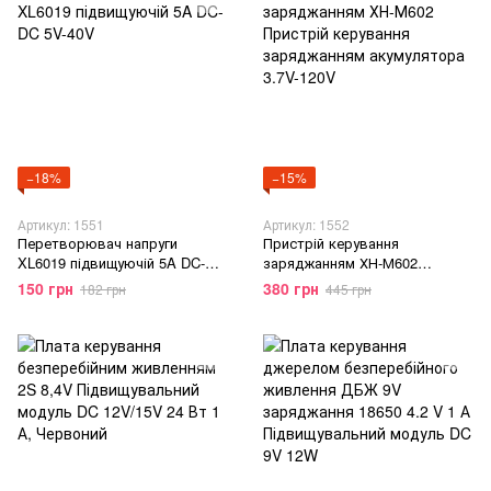
−18%
−15%
Артикул: 1551
Артикул: 1552
Перетворювач напруги
Пристрій керування
XL6019 підвищуючій 5A DC-DC
заряджанням ХН-М602
5V-40V
Пристрій керування
150 грн
380 грн
182 грн
445 грн
заряджанням акумулятора
3.7V-120V