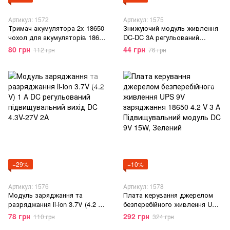
Артикул: 1572
Артикул: 1575
Тримач акумулятора 2x 18650
Знижуючий модуль живлення
чохол для акумуляторів 18650
DC-DC 3А регульований
з портом заряду DC 5,5х2,1
1,8В-12В Mini
80 грн
44 грн
112 грн
76 грн
мм, Черный
−29%
−10%
Артикул: 1576
Артикул: 1578
Модуль заряджання та
Плата керування джерелом
разряджання li-ion 3.7V (4.2 V)
безперебійного живлення UPS
1 А DC регульований
9V заряджання 18650 4.2 V 3 А
78 грн
292 грн
110 грн
324 грн
підвищувальний вихід DC 4.3V-
Підвищувальний модуль DC