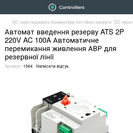
DC перетворювачі Конвертери постійної напруги
DC перет
Автомат введення резерву ATS 2P
220V AC 100A Автоматичне
перемикання живлення АВР для
резервної лінії
Артикул:
1564
Написати відгук