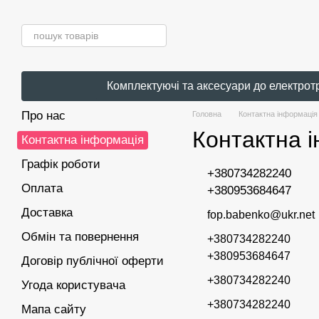
Перейти до основного контенту
Комплектуючі та аксесуари до електрот
Про нас
Головна
Контактна інформація
Контактна 
Контактна інформація
Графік роботи
+380734282240
Оплата
+380953684647
Доставка
fop.babenko@ukr.net
Обмін та повернення
+380734282240
+380953684647
Договір публічної оферти
+380734282240
Угода користувача
+380734282240
Мапа сайту