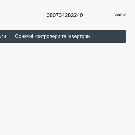
+380734282240
Укр
Рус
уги
Сонячні контролери та Інвертори