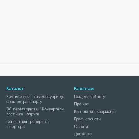
Каталог
Клієнтам
Комплектуючі та аксесуари до
Вхід до кабінету
електротранспорту
Про нас
DC перетворювачі Конвертери
Контактна інформація
постійної напруги
Графік роботи
Сонячні контролери та
Інвертори
Оплата
Доставка