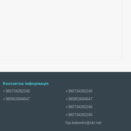
Контактна інформація
+380734282240
+380734282240
+380953684647
+380953684647
+380734282240
+380734282240
fop.babenko@ukr.net