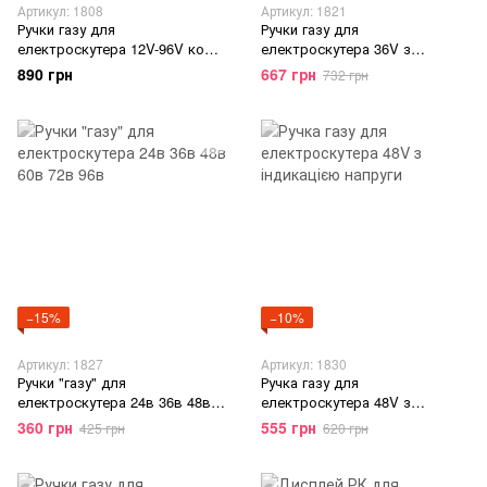
Артикул: 1808
Артикул: 1821
Ручки газу для
Ручки газу для
електроскутера 12V-96V колір
електроскутера 36V з
сірий
індикацією напруги та замком
890 грн
667 грн
732 грн
увімкнення
−15%
−10%
Артикул: 1827
Артикул: 1830
Ручки "газу" для
Ручка газу для
електроскутера 24в 36в 48в
електроскутера 48V з
60в 72в 96в
індикацією напруги
360 грн
555 грн
425 грн
620 грн