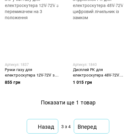
Артикул: 1837
Артикул: 1840
Ручки газу для
Дисплей РК для
електроскутера 12V-72V з
електроскутера 48V-72V
перемикачем на 3 положення
цифровий лічильник із замком
855 грн
1 015 грн
Показати ще 1 товар
Назад
Вперед
3
з 4