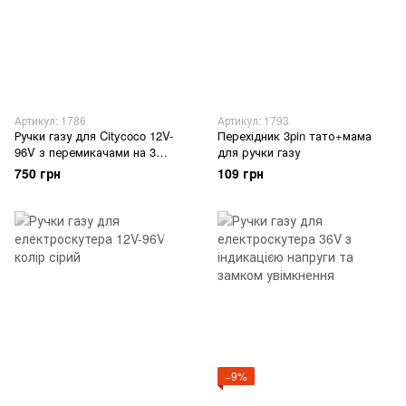
Артикул: 1786
Артикул: 1793
Ручки газу для Citycoco 12V-
Перехідник 3pin тато+мама
96V з перемикачами на 3
для ручки газу
швидкості + реверс
750 грн
109 грн
−9%