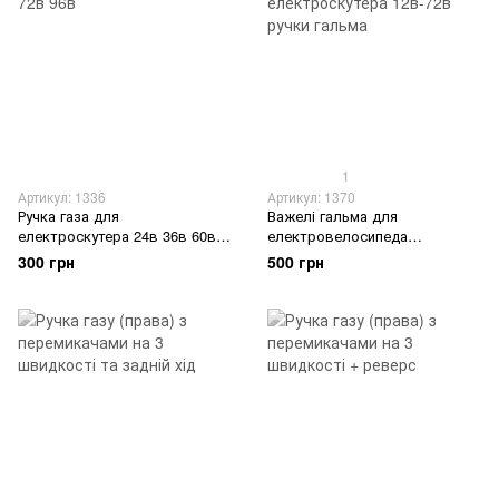
1
Артикул: 1336
Артикул: 1370
Ручка газа для
Важелі гальма для
електроскутера 24в 36в 60в
електровелосипеда
72в 96в
електроскутера 12в-72в ручки
300 грн
500 грн
гальма