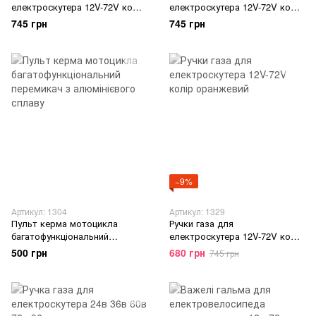
електроскутера 12V-72V колір
електроскутера 12V-72V колір
сірий
синій
745 грн
745 грн
−9%
Артикул: 1304
Артикул: 1329
Пульт керма мотоцикла
Ручки газа для
багатофункціональний
електроскутера 12V-72V колір
перемикач з алюмінієвого
оранжевий
500 грн
680 грн
745 грн
сплаву