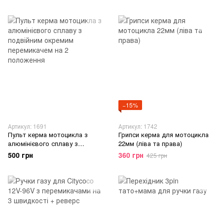
−15%
Артикул: 1691
Артикул: 1742
Пульт керма мотоцикла з
Грипси керма для мотоцикла
алюмінієвого сплаву з
22мм (ліва та права)
подвійним окремим
500 грн
360 грн
425 грн
перемикачем на 2 положення