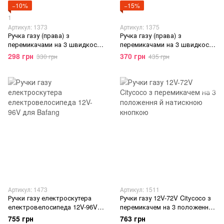
−10%
−15%
1
Артикул: 1373
Артикул: 1375
Ручка газу (права) з
Ручка газу (права) з
перемикачами на 3 швидкості
перемикачами на 3 швидкості
та задній хід
+ реверс
298 грн
370 грн
330 грн
435 грн
Артикул: 1473
Артикул: 1511
Ручки газу електроскутера
Ручки газу 12V-72V Citycoco з
електровелосипеда 12V-96V
перемикачем на 3 положення
для Bafang
й натискною кнопкою
755 грн
763 грн