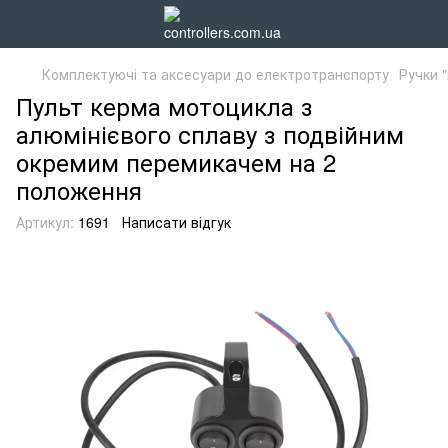
Комплектуючі та аксесуари до електротранспорту
Ручки 
Пульт керма мотоцикла з
алюмінієвого сплаву з подвійним
окремим перемикачем на 2
положення
Артикул:
1691
Написати відгук