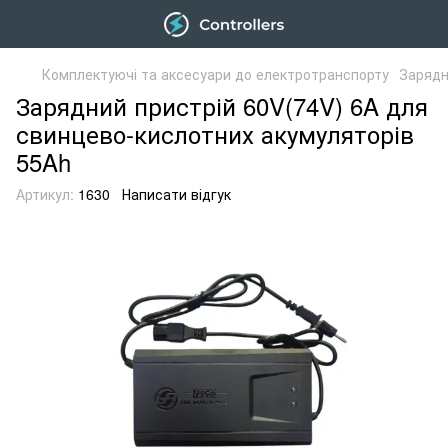
Комплектуючі та аксесуари до електротранспорту
Зарядн
Зарядний пристрій 60V(74V) 6A для
свинцево-кислотних акумуляторів
55Ah
Артикул:
1630
Написати відгук