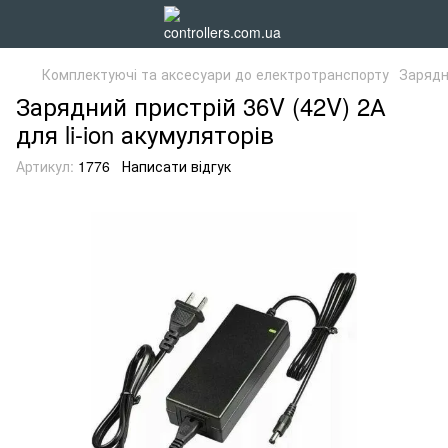
Комплектуючі та аксесуари до електротранспорту
Зарядн
Зарядний пристрій 36V (42V) 2А
для li-ion акумуляторів
Артикул:
1776
Написати відгук