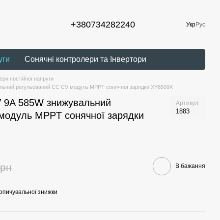
+380734282240
Укр
Рус
уги
Сонячні контролери та Інвертори
ри постійної напруги
льний регульований CC CV модуль MPPT сонячної зарядки ХY6509Х
V 9A 585W знижувальний
Артикул
1883
модуль MPPT сонячної зарядки
грн
В бажання
опичувальної знижки