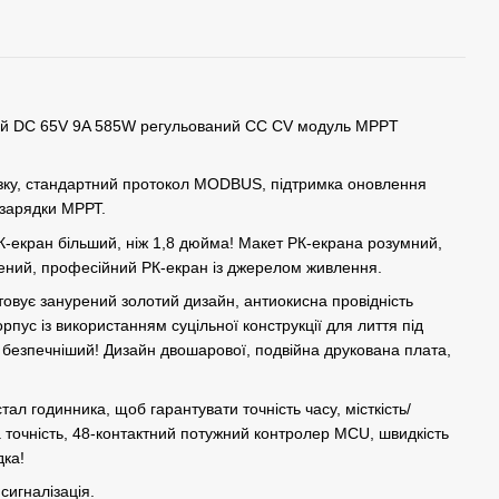
ий DC 65V 9A 585W регульований CC CV модуль MPPT
'язку, стандартний протокол MODBUS, підтримка оновлення
 зарядки МРРТ.
РК-екран більший, ніж 1,8 дюйма! Макет РК-екрана розумний,
ений, професійний РК-екран із джерелом живлення.
овує занурений золотий дизайн, антиокисна провідність
орпус із використанням суцільної конструкції для лиття під
, безпечніший! Дизайн двошарової, подвійна друкована плата,
тал годинника, щоб гарантувати точність часу, місткість/
 точність, 48-контактний потужний контролер MCU, швидкість
дка!
сигналізація.