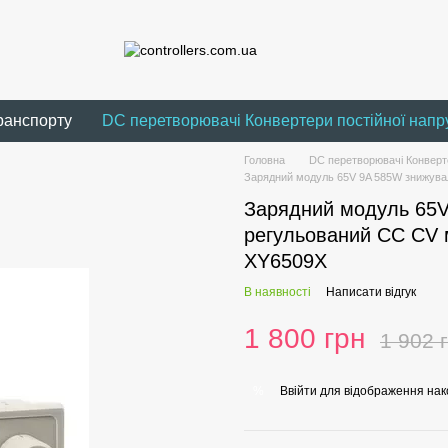
ранспорту
DC перетворювачі Конвертери постійної напр
Головна
DC перетворювачі Конверте
Зарядний модуль 65V 9A 585W знижува
Зарядний модуль 65
регульований CC CV 
ХY6509Х
В наявності
Написати відгук
1 800 грн
1 902 
Ввійти
для відображення нак
%