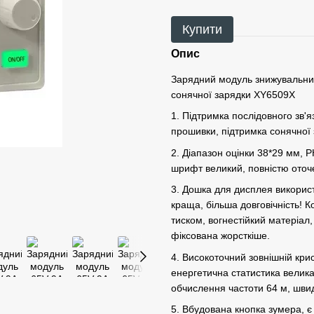
Купити
Опис
Зарядний модуль знижувальн
сонячної зарядки ХY6509Х
1. Підтримка послідовного зв
прошивки, підтримка сонячної
2. Діапазон оцінки 38*29 мм, 
шрифт великий, повністю оточ
3. Дошка для дисплея використ
краща, більша довговічність! К
тиском, вогнестійкий матеріал
фіксована жорсткіше.
4. Високоточний зовнішній крис
енергетична статистика велика
обчислення частоти 64 м, шви
5. Вбудована кнопка зумера, є 