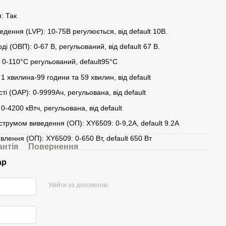
: Так
едення (LVP): 10-75В регулюється, від default 10B.
ді (ОВП): 0-67 В, регульований, від default 67 B.
: 0-110°C регульований, default95°C
1 хвилина-99 години та 59 хвилин, від default
ті (ОАР): 0-9999Ач, регульована, від default
0-4200 кВтч, регульована, від default
струмом виведення (ОП): XY6509: 0-9,2A, default 9.2A
ивлення (ОП): XY6509: 0-650 Вт, default 650 Вт
антія
Повернення
ар
Увійти за допомогою