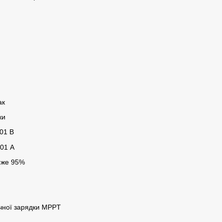
ак
ки
,01 В
001 А
йже 95%
чної зарядки MPPT