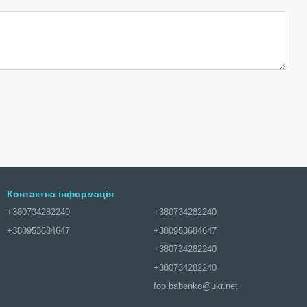
Контактна інформація
+380734282240
+380734282240
+380953684647
+380953684647
+380734282240
+380734282240
fop.babenko@ukr.net