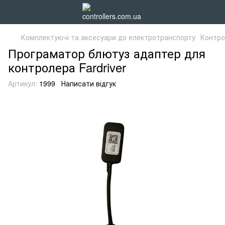
Комплектуючі та аксесуари до електротранспорту
Контро
Програматор блютуз адаптер для
контролера Fardriver
Артикул:
1999
Написати відгук