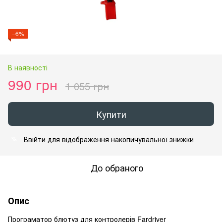
−6%
В наявності
990 грн
1 055 грн
Купити
Ввійти
для відображення накопичувальної знижки
%
До обраного
Опис
Програматор блютуз для контролерів Fardriver