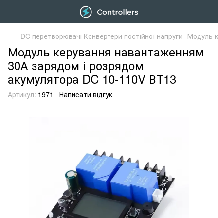
DC перетворювачі Конвертери постійної напруги
Модуль к
Модуль керування навантаженням
30А зарядом і розрядом
акумулятора DC 10-110V ВТ13
Артикул:
1971
Написати відгук