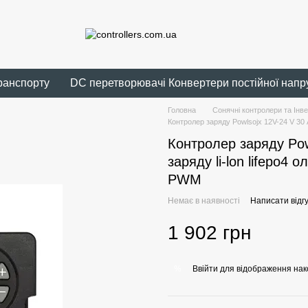
ранспорту
DC перетворювачі Конвертери постійної напр
Головна
Сонячні контролери та Інв
Контролер заряду Powlsojx 12V-24 V 30 
Контролер заряду Pow
заряду li-lon lifepo4
PWM
Немає в наявності
Написати відгу
1 902 грн
Ввійти
для відображення нак
%