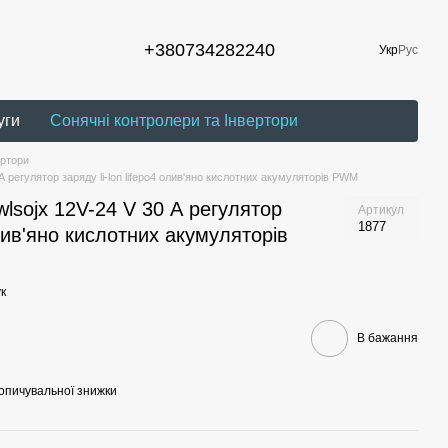
+380734282240
Укр
Рус
уги
Сонячні контролери та Інвертори
ертори
А регулятор заряду li-lon lifepo4 олив'яно кислотних акумуляторів PWM
lsojx 12V-24 V 30 А регулятор
Артикул
1877
 олив'яно кислотних акумуляторів
к
В бажання
опичувальної знижки