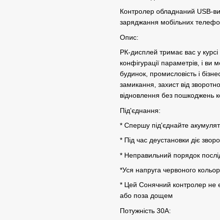
Контролер обладнаний USB-вих
заряджання мобільних телефоні
Опис:
РК-дисплей тримає вас у курсі
конфігурації параметрів, і ви 
будинок, промисловість і бізне
замикання, захист від зворотн
відновлення без пошкоджень к
Під'єднання:
* Спершу під'єднайте акумулят
* Під час деустановки діє звор
* Неправильний порядок послі
*Уся напруга червоного кольор
* Цей Сонячний контролер не є
або поза дощем
Потужність 30A: