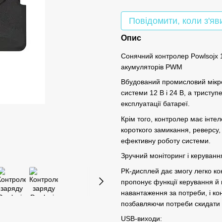
Повідомити, коли з'яв
Опис
Сонячний контролер Powlsojx 12
акумуляторів PWM
Вбудований промисловий мікр
системи 12 В і 24 В, а трист
експлуатації батареї.
Крім того, контролер має інте
короткого замикання, реверсу,
ефективну роботу системи.
Зручний моніторинг і керуванн
РК-дисплей дає змогу легко ко
пропонує функції керування й
навантаження за потреби, і ко
позбавляючи потреби скидати 
USB-виходи: