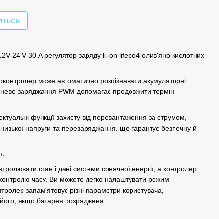
иться
V-24 V 30 А регулятор заряду li-lon lifepo4 олив'яно кислотних
оконтролер може автоматично розпізнавати акумуляторні
упеневе заряджання PWM допомагає продовжити термін
лектуальні функції захисту від перевантаження за струмом,
 низької напруги та перезаряджання, що гарантує безпечну й
я:
нтролювати стан і дані системи сонячної енергії, а контролер
 контролю часу. Ви можете легко налаштувати режим
нтролер запам'ятовує різні параметри користувача,
його, якщо батарея розряджена.