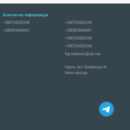
Контактна інформація
+380734282240
+380734282240
+380953684647
+380953684647
+380734282240
+380734282240
fop.babenko@ukr.net
Одеса, вул. Балківська 30
Мапа проїзду