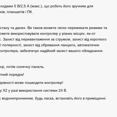
одами 5 В/2,5 А (макс.), що робить його зручним для
в, планшетів і ПК.
 стану та даних. Ви також можете легко перемикати режими та
можете використовувати контролер у різних місцях, як-от
с. Захист від перевантаження за струмом, захист від короткого
ої полярності, захист від обривання ланцюга, автоматичне
онтролера, забезпечує надійний захист вашого обладнання.
ор, потім сонячну панель.
отний порядок!
довності може пошкодити контролер!
у Х2 у разі використання системи 24 В.
 водонепроникним, будь ласка, встановіть його в приміщенні