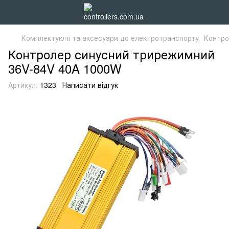
Комплектуючі та аксесуари до електротранспорту
Контро
Контролер синусний трирежимний
36V-84V 40A 1000W
Артикул:
1323
Написати відгук