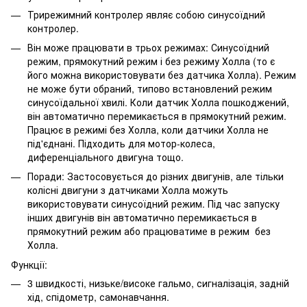
Трирежимний контролер являє собою синусоїдний
контролер.
Він може працювати в трьох режимах: Синусоїдний
режим, прямокутний режим і без режиму Холла (то є
його можна використовувати без датчика Холла). Режим
не може бути обраний, типово встановлений режим
синусоїдальної хвилі. Коли датчик Холла пошкоджений,
він автоматично перемикається в прямокутний режим.
Працює в режимі без Холла, коли датчики Холла не
під'єднані. Підходить для мотор-колеса,
диференціального двигуна тощо.
Поради: Застосовується до різних двигунів, але тільки
колісні двигуни з датчиками Холла можуть
використовувати синусоїдний режим. Під час запуску
інших двигунів він автоматично перемикається в
прямокутний режим або працюватиме в режим без
Холла.
Функції:
3 швидкості, низьке/високе гальмо, сигналізація, задній
хід, спідометр, самонавчання.