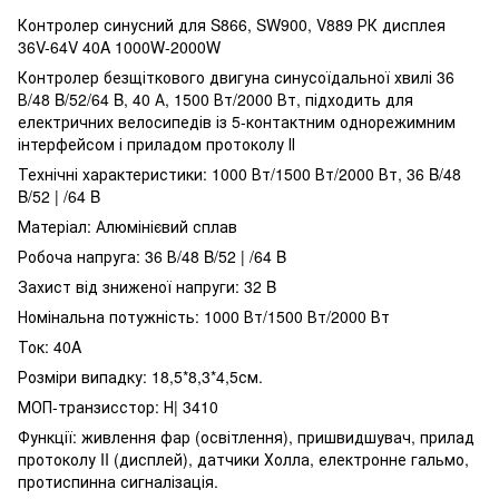
Контролер синусний для S866, SW900, V889 РК дисплея
36V-64V 40A 1000W-2000W
Контролер безщіткового двигуна синусоїдальної хвилі 36
В/48 B/52/64 B, 40 А, 1500 Вт/2000 Вт, підходить для
електричних велосипедів із 5-контактним однорежимним
інтерфейсом і приладом протоколу ІІ
Технічні характеристики: 1000 Вт/1500 Вт/2000 Вт, 36 B/48
B/52 | /64 B
Матеріал: Алюмінієвий сплав
Робоча напруга: 36 В/48 B/52 | /64 B
Захист від зниженої напруги: 32 B
Номінальна потужність: 1000 Вт/1500 Вт/2000 Вт
Ток: 40Α
Розміри випадку: 18,5*8,3*4,5см.
МОП-транзисстор: Н| 3410
Функції: живлення фар (освітлення), пришвидшувач, прилад
протоколу II (дисплей), датчики Холла, електронне гальмо,
протиспинна сигналізація.