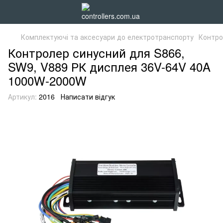
Комплектуючі та аксесуари до електротранспорту
Контро
Контролер синусний для S866,
SW9, V889 РК дисплея 36V-64V 40A
1000W-2000W
Артикул:
2016
Написати відгук