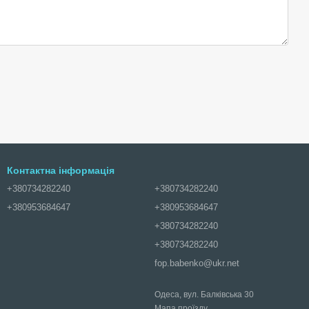
Контактна інформація
+380734282240
+380734282240
+380953684647
+380953684647
+380734282240
+380734282240
fop.babenko@ukr.net
Одеса, вул. Балківська 30
Мапа проїзду