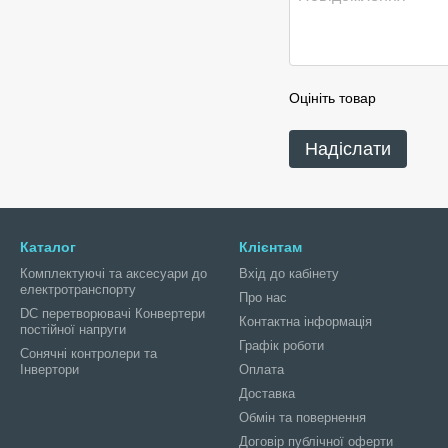
Оцініть товар
Надіслати
Каталог
Клієнтам
Комплектуючі та аксесуари до
Вхід до кабінету
електротранспорту
Про нас
DC перетворювачі Конвертери
Контактна інформація
постійної напруги
Графік роботи
Сонячні контролери та
Інвертори
Оплата
Доставка
Обмін та повернення
Договір публічної оферти