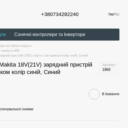
+380734282240
Укр
Рус
уги
Сонячні контролери та Інвертори
ри постійної напруги
ї напруги ABS
рядний пристрій USB 2 порти з ліхтариком колір синій, Синий
Makita 18V(21V) зарядний пристрій
Артикул
1969
ком колір синій, Синий
В бажання
опичувальної знижки