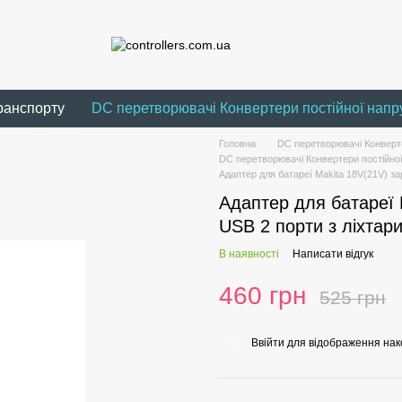
ранспорту
DC перетворювачі Конвертери постійної напр
Головна
DC перетворювачі Конверте
DC перетворювачі Конвертери постійно
Адаптер для батареї Makita 18V(21V) за
Адаптер для батареї 
USB 2 порти з ліхтари
В наявності
Написати відгук
460 грн
525 грн
Ввійти
для відображення нак
%