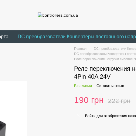
орта
DC преобразователи Конвертеры постоянного нап
Главная
DC преобразователи Конве
DC преобразователи Конвертеры посто
Реле переключения нагрузки силовое
Реле переключения 
4Pin 40A 24V
В наличии
Оставить отзыв
190 грн
222 грн
Войти
для отображения нако
%