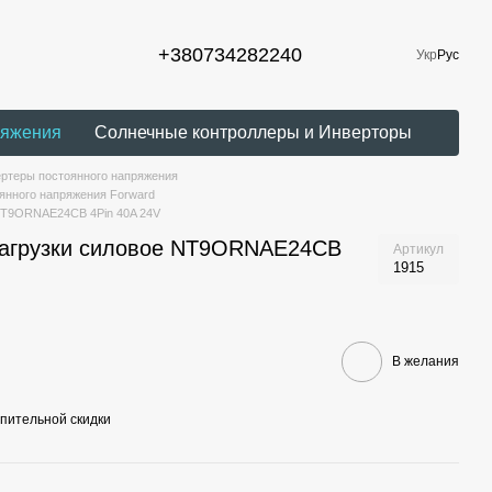
+380734282240
Укр
Рус
ряжения
Солнечные контроллеры и Инверторы
ртеры постоянного напряжения
янного напряжения Forward
 NT9ORNAE24CB 4Pin 40A 24V
нагрузки силовое NT9ORNAE24CB
Артикул
1915
В желания
пительной скидки