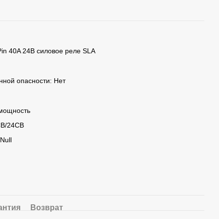
 40A 24В силовое реле SLA
ной опасности: Нет
 мощность
CB/24CB
Null
антия
Возврат