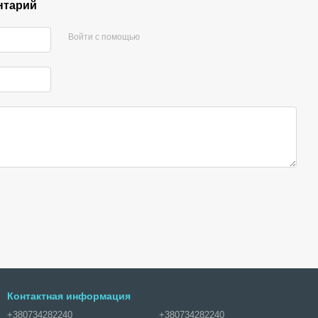
нтарий
Войти с помощью
Контактная информация
+380734282240
+380734282240