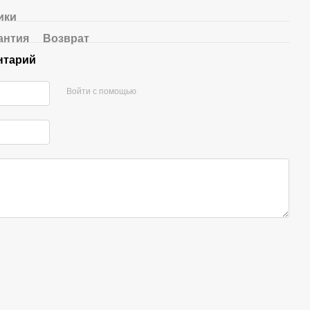
ики
антия
Возврат
нтарий
Войти с помощью