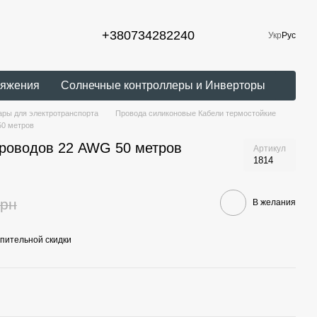
+380734282240
Укр
Рус
ряжения
Солнечные контроллеры и Инверторы
ры для электротранспорта
Провода силиконовые Кабели термостойкие
50 метров
роводов 22 AWG 50 метров
Артикул
1814
грн
В желания
пительной скидки