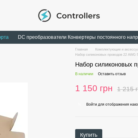
орта
DC преобразователи Конвертеры постоянного нап
Главная
Комплектующие и аксессуа
Набор силиконовых проводов 22 AWG 
Набор силиконовых п
В наличии
Оставить отзыв
1 150 грн
1 215 
Войти
для отображения нако
%
Купить