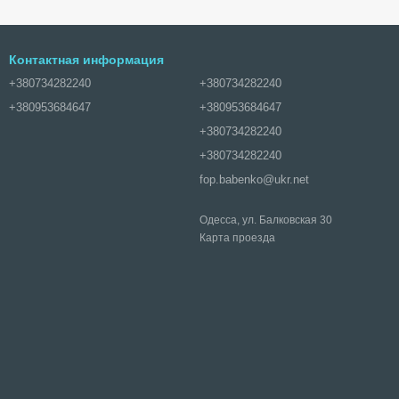
Контактная информация
+380734282240
+380734282240
+380953684647
+380953684647
+380734282240
+380734282240
fop.babenko@ukr.net
Одесса, ул. Балковская 30
Карта проезда