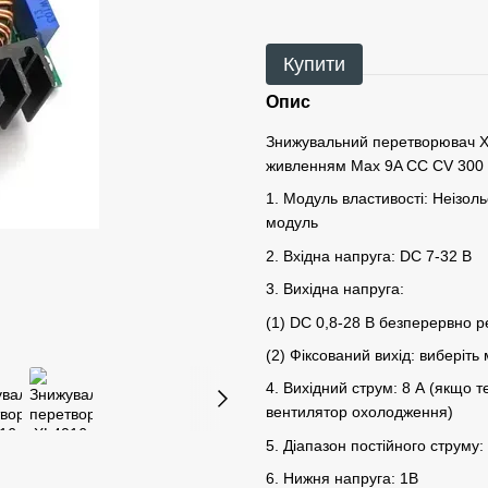
Купити
Опис
Знижувальний перетворювач X
живленням Max 9A CC CV 300 
1. Модуль властивості: Неізо
модуль
2. Вхідна напруга: DC 7-32 В
3. Вихідна напруга:
(1) DC 0,8-28 В безперервно 
(2) Фіксований вихід: виберіть 
4. Вихідний струм: 8 А (якщо 
вентилятор охолодження)
5. Діапазон постійного струму:
6. Нижня напруга: 1В