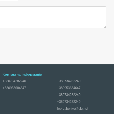
Контактна інформація
+380734282240
+380734282240
+380953684647
+380953684647
+380734282240
+380734282240
fop.babenko@ukr.net