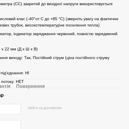
метра (СС) закритий до вихідної напруги використовується
словий клас (-40°от C до +85 °C) (зверніть увагу на фактичне
ових трубок, високотемпературне посилення тепла)
дикатор, індикатор заряджання червоний, повністю заряджений
 х 22 мм (Д х Ш х B)
ання виходу: Так, Постійний струм (ціна постійного струму
 під'єднання: НІ
у потоку: HET
антія
Повернення
ар
Увійти за допомогою