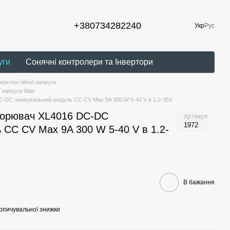
+380734282240
Укр
Рус
уги
Сонячні контролери та Інвертори
ри постійної напруги
ї напруги Max
-DC знижувальний модуль CC CV Max 9A 300 W 5-40 V в 1.2-35V
ворювач XL4016 DC-DC
Артикул
1972
 CC CV Max 9A 300 W 5-40 V в 1.2-
В бажання
опичувальної знижки