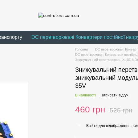
ранспорту
DC перетворювачі Конвертери постійної напр
Головна
DC перетворювачі Конверте
DC перетворювачі Конвертери постійно
Знижувальний перетворювач XL4016 DC
Знижувальний перет
знижувальний модуль
35V
В наявності
Написати відгук
460 грн
525 грн
Ввійти
для відображення нак
%