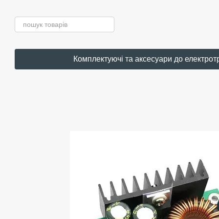
Перейти до основного контенту
Комплектуючі та аксесуари до електрот