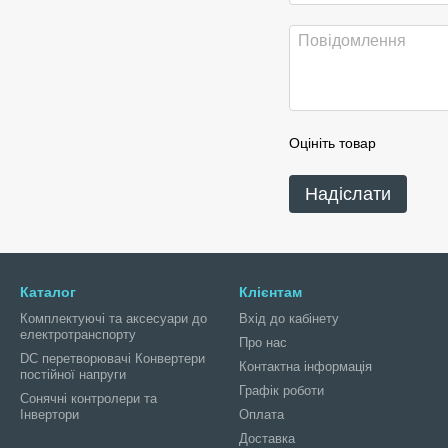
Оцініть товар
Надіслати
Каталог
Клієнтам
Комплектуючі та аксесуари до
Вхід до кабінету
електротранспорту
Про нас
DC перетворювачі Конвертери
Контактна інформація
постійної напруги
Графік роботи
Сонячні контролери та
Інвертори
Оплата
Доставка