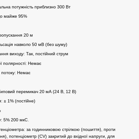
альна потужність приблизно 300 Вт
 До майже 95%
пропускання 20 м
ульсація навколо 50 мВ (без шуму)
ання виходу: Так, постійний струм
ої полярності: Немає
у потоку: Немає
иповий перемикач 20 мА (24 B, 12 B)
: ± 1% (постійне)
%
у: 5% 200 мкС.
енціометра: за годинниковою стрілкою (пошиття), проти
ня), потенціометр (CV) закритий до вхідної напруги, для