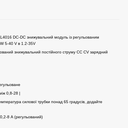
L4016 DC-DC знижувальний модуль із регульованим
W 5-40 V в 1.2-35V
льований знижувальний постійного струму СС CV зарядний
регульоване
між 0,8-28 |
температура силової трубки понад 65 градусів, додайте
 0,2-8 А (регульований)