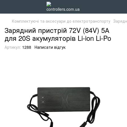
Комплектуючі та аксесуари до електротранспорту
Зарядн
Зарядний пристрій 72V (84V) 5А
для 20S акумуляторів Li-ion Li-Po
Артикул:
1288
Написати відгук