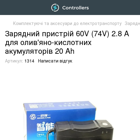
Комплектуючі та аксесуари до електротранспорту
Зарядн
Зарядний пристрій 60V (74V) 2.8 A
для олив'яно-кислотних
акумуляторів 20 Ah
Артикул:
1314
Написати відгук