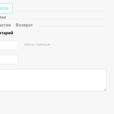
ится
ики
антия
Возврат
нтарий
Войти с помощью