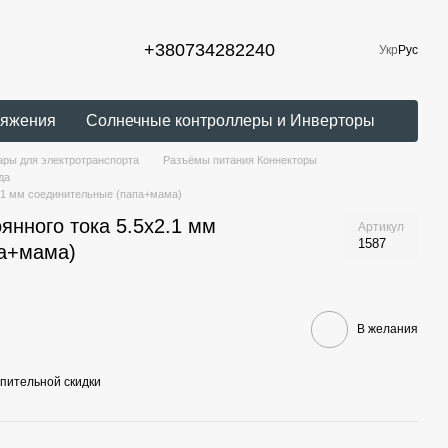
+380734282240
Укр
Рус
ряжения
Солнечные контроллеры и Инверторы
ры для электротранспорта
Разъёмы питания Коннекторы
да
2.1 мм соединительные (папа+мама)
янного тока 5.5х2.1 мм
Артикул
1587
па+мама)
В желания
пительной скидки