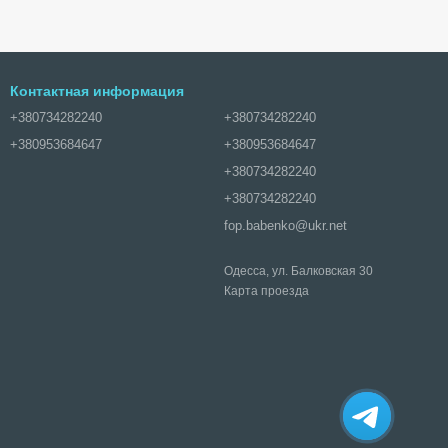
Контактная информация
+380734282240
+380734282240
+380953684647
+380953684647
+380734282240
+380734282240
fop.babenko@ukr.net
Одесса, ул. Балковская 30
Карта проезда