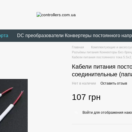
орта
DC преобразователи Конвертеры постоянного нап
Главная
Комплектующие и аксессуа
Разъёмы питания Коннекторы Без брен
Кабели питания постоянного тока 5.5х
Кабели питания посто
соединительные (па
Нет в наличии
Оставить отзыв
107 грн
Войти
для отображения нако
%