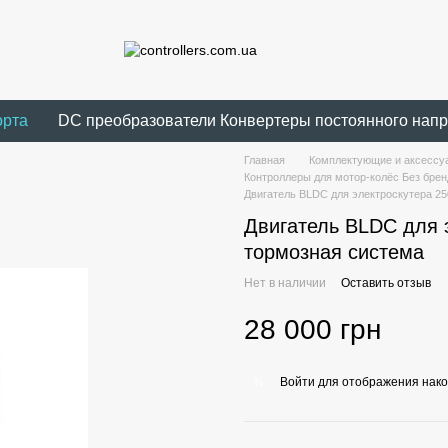
орта
DC преобразователи Конвертеры постоянного нап
Главная
Комплектующие и аксессуа
Контроллеры для мотор-колёс Без брен
Двигатель BLDC для электроскутера 25
Двигатель BLDC для 
тормозная система
Нет в наличии
Оставить отзыв
28 000 грн
Войти
для отображения нако
%