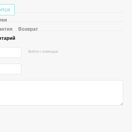
ится
ики
антия
Возврат
нтарий
Войти с помощью