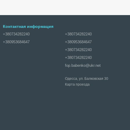
Контактная информация
+380734282240
+380734282240
+380953684647
+380953684647
+380734282240
+380734282240
fop.babenko@ukr.net
Одесса, ул. Балковская 30
Карта проезда