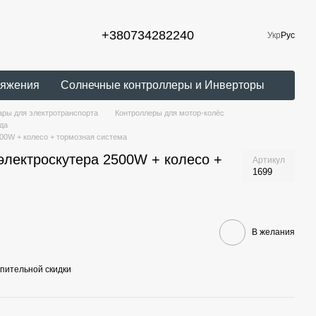
+380734282240
Укр
Рус
ряжения
Солнечные контроллеры и Инверторы
ры для электротранспорта
Контроллеры для мотор-колёс
да
00W + колесо + тормозная система
электроскутера 2500W + колесо +
Артикул
1699
В желания
пительной скидки