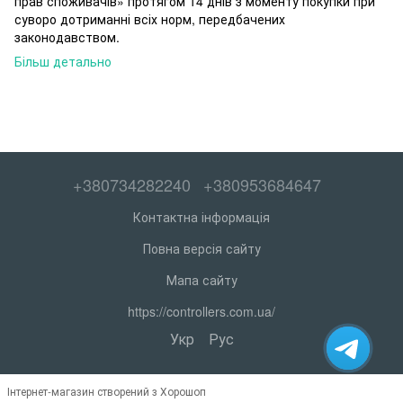
прав споживачів» протягом 14 днів з моменту покупки при
суворо дотриманні всіх норм, передбачених
законодавством.
Більш детально
+380734282240
+380953684647
Контактна інформація
Повна версія сайту
Мапа сайту
https://controllers.com.ua/
Укр
Рус
Інтернет-магазин створений з Хорошоп