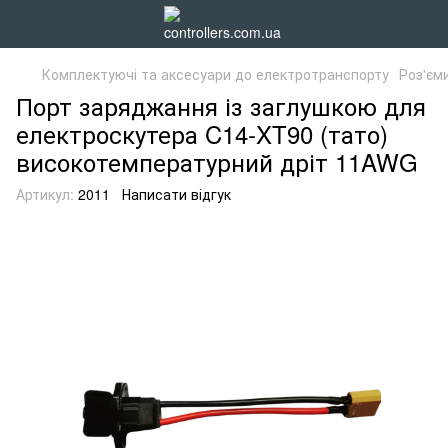
Комплектуючі та аксесуари до електротранспорту
Роз'єм
Порт заряджання із заглушкою для
електроскутера C14-XT90 (тато)
високотемпературний дріт 11AWG
Артикул:
2011
Написати відгук